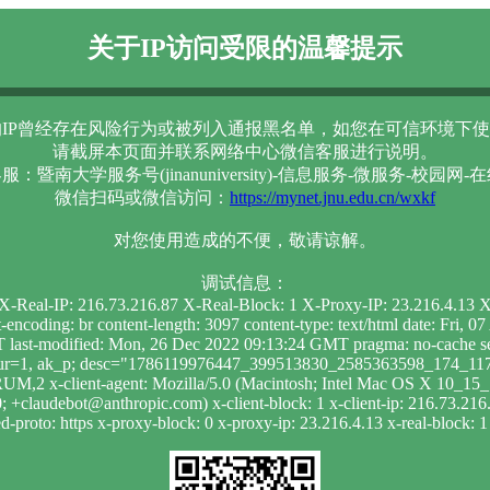
关于IP访问受限的温馨提示
IP曾经存在风险行为或被列入通报黑名单，如您在可信环境下使
请截屏本页面并联系网络中心微信客服进行说明。
服：暨南大学服务号(jinanuniversity)-信息服务-微服务-校园网-
微信扫码或微信访问：
https://mynet.jnu.edu.cn/wxkf
对您使用造成的不便，敬请谅解。
调试信息：
1 X-Real-IP: 216.73.216.87 X-Real-Block: 1 X-Proxy-IP: 23.216.4.13
t-encoding: br content-length: 3097 content-type: text/html date: Fr
 last-modified: Mon, 26 Dec 2022 09:13:24 GMT pragma: no-cache se
; dur=1, ak_p; desc="1786119976447_399513830_2585363598_174_1171
RUM,2 x-client-agent: Mozilla/5.0 (Macintosh; Intel Mac OS X 10_1
 +claudebot@anthropic.com) x-client-block: 1 x-client-ip: 216.73.216.
-proto: https x-proxy-block: 0 x-proxy-ip: 23.216.4.13 x-real-block: 1