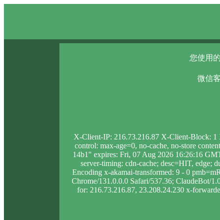
您使用的
微信客
X-Client-IP: 216.73.216.87 X-Client-Block: 
control: max-age=0, no-cache, no-store conten
14b1" expires: Fri, 07 Aug 2026 16:26:16 GMT
server-timing: cdn-cache; desc=HIT, edge
Encoding x-akamai-transformed: 9 - 0 pmb=m
Chrome/131.0.0.0 Safari/537.36; ClaudeBot/1.0;
for: 216.73.216.87, 23.208.24.230 x-forwarded