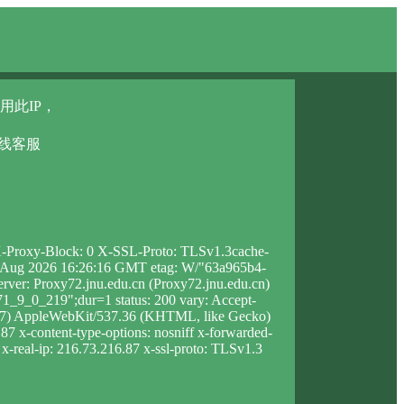
用此IP，
在线客服
 X-Proxy-Block: 0 X-SSL-Proto: TLSv1.3cache-
i, 07 Aug 2026 16:26:16 GMT etag: W/"63a965b4-
rver: Proxy72.jnu.edu.cn (Proxy72.jnu.edu.cn)
_9_0_219";dur=1 status: 200 vary: Accept-
5_7) AppleWebKit/537.36 (KHTML, like Gecko)
87 x-content-type-options: nosniff x-forwarded-
 x-real-ip: 216.73.216.87 x-ssl-proto: TLSv1.3